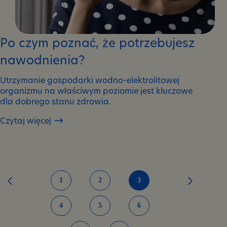
Po czym poznać, że potrzebujesz
nawodnienia?
Utrzymanie gospodarki wodno-elektrolitowej
organizmu na właściwym poziomie jest kluczowe
dla dobrego stanu zdrowia.
Czytaj więcej
Po
czym
poznać,
że
potrzebujesz
nawodnienia?
1
2
3
4
5
6