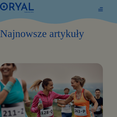
Przejdź
do
treści
Najnowsze artykuły