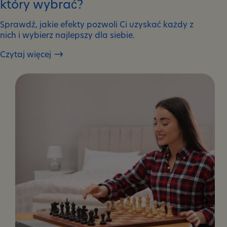
który wybrać?
Sprawdź, jakie efekty pozwoli Ci uzyskać każdy z
nich i wybierz najlepszy dla siebie.
Czytaj więcej
Trening
siłowy
czy
aerobowy
–
który
wybrać?