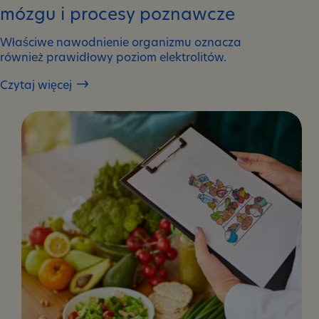
mózgu i procesy poznawcze
Właściwe nawodnienie organizmu oznacza
również prawidłowy poziom elektrolitów.
Czytaj więcej
Wpływ
nawodnienia
na
pracę
mózgu
i
procesy
poznawcze