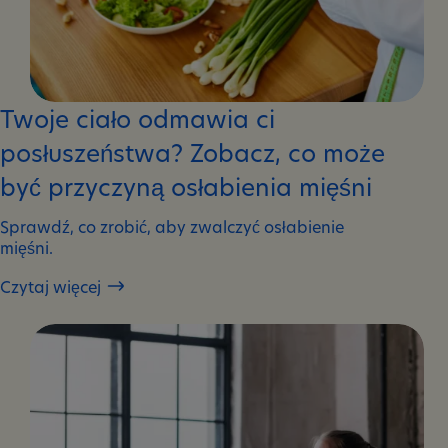
Twoje ciało odmawia ci
posłuszeństwa? Zobacz, co może
być przyczyną osłabienia mięśni
Sprawdź, co zrobić, aby zwalczyć osłabienie
mięśni.
Czytaj więcej
Twoje
ciało
odmawia
ci
posłuszeństwa?
Zobacz,
co
może