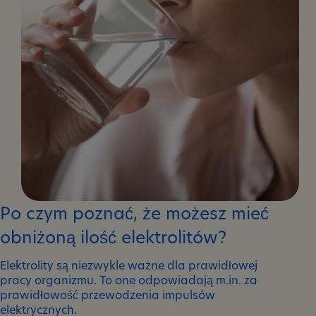
Po czym poznać, że możesz mieć
obniżoną ilość elektrolitów?
Elektrolity są niezwykle ważne dla prawidłowej
pracy organizmu. To one odpowiadają m.in. za
prawidłowość przewodzenia impulsów
elektrycznych.