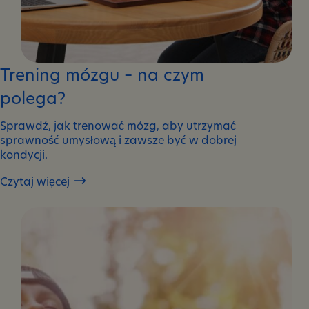
Trening mózgu – na czym
polega?
Sprawdź, jak trenować mózg, aby utrzymać
sprawność umysłową i zawsze być w dobrej
kondycji.
Czytaj więcej
Trening
mózgu
–
na
czym
polega?