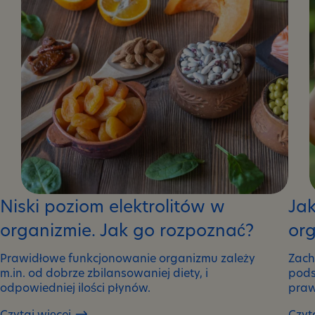
elektrolitów
Niski poziom elektrolitów w
Jak
organizmie. Jak go rozpoznać?
or
Prawidłowe funkcjonowanie organizmu zależy
Zach
m.in. od dobrze zbilansowaniej diety, i
pods
odpowiedniej ilości płynów.
praw
Czytaj więcej
Czyt