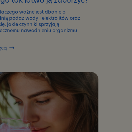
laczego ważne jest dbanie o
ią podaż wody i elektrolitów oraz
ę, jakie czynniki sprzyjają
tecznemu nawodnieniu organizmu
ęcej
aga
towa
?