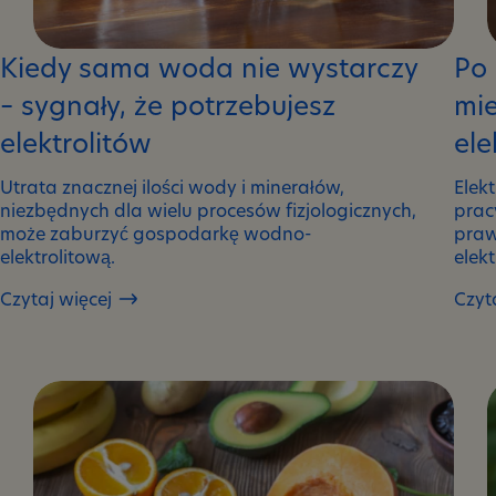
Kiedy sama woda nie wystarczy
Po
– sygnały, że potrzebujesz
mie
elektrolitów
ele
Utrata znacznej ilości wody i minerałów,
Elek
niezbędnych dla wielu procesów fizjologicznych,
prac
może zaburzyć gospodarkę wodno-
praw
elektrolitową.
elek
Czytaj więcej
Czyt
Kiedy
Po
sama
czym
woda
pozn
nie
że
wystarczy
może
–
mieć
sygnały,
obni
że
ilość
potrzebujesz
elekt