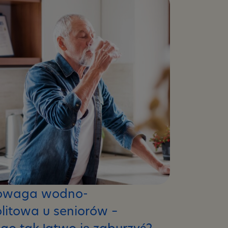
owaga wodno-
olitowa u seniorów –
go tak łatwo ją zaburzyć?