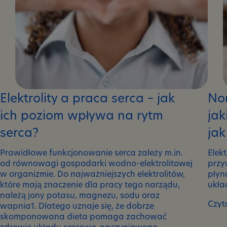
Elektrolity a praca serca – jak
Nor
ich poziom wpływa na rytm
jak
serca?
jak
Prawidłowe funkcjonowanie serca zależy m.in.
Elek
od równowagi gospodarki wodno-elektrolitowej
przy
w organizmie. Do najważniejszych elektrolitów,
płyn
które mają znaczenie dla pracy tego narządu,
ukła
należą jony potasu, magnezu, sodu oraz
Czyt
wapnia1. Dlatego uznaje się, że dobrze
Nor
skomponowana dieta pomaga zachować
elekt
zdrowie układu sercowo-naczyniowego.