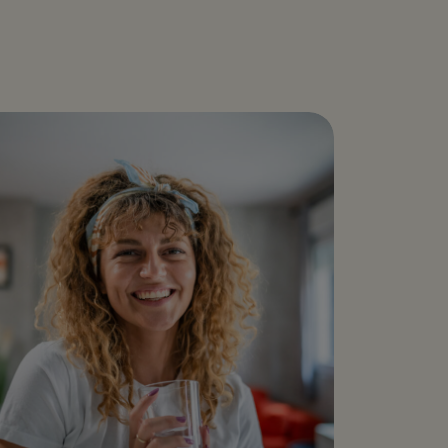
bowanie
?