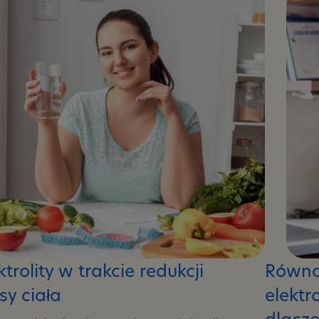
ktrolity w trakcie redukcji
Równ
y ciała
elektr
dlacze