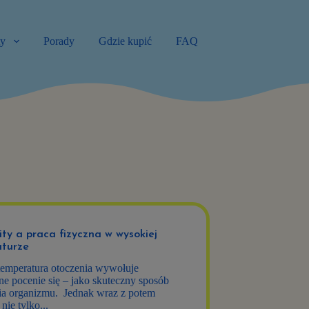
ty
Porady
Gdzie kupić
FAQ
ity a praca fizyczna w wysokiej
turze
emperatura otoczenia wywołuje
ne pocenie się – jako skuteczny sposób
ia organizmu. Jednak wraz z potem
nie tylko...