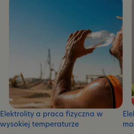
Elektrolity a praca fizyczna w
Ele
wysokiej temperaturze
mas