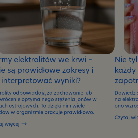
my elektrolitów we krwi –
Nie ty
ie są prawidłowe zakresy i
każdy
 interpretować wyniki?
zapotr
trolity odpowiadają za zachowanie lub
Dowiedz s
wrócenie optymalnego stężenia jonów w
na elektro
ach ustrojowych. To dzięki nim wiele
ono wzro
dów w organizmie pracuje prawidłowo.
Czytaj wi
Nie
aj więcej
my
tylko
rolitów
sportowc