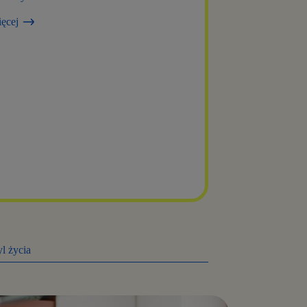
ięcej
l życia