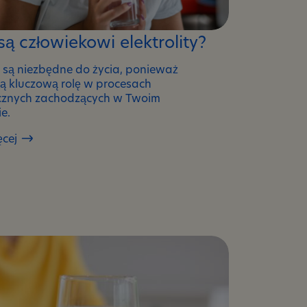
są człowiekowi elektrolity?
ty są niezbędne do życia, ponieważ
ą kluczową rolę w procesach
cznych zachodzących w Twoim
e.
ęcej
wi
?