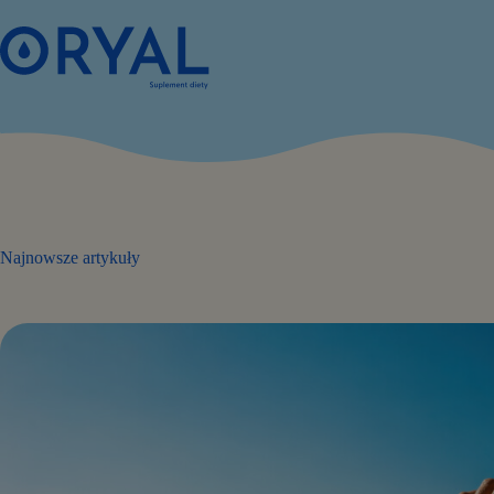
Przejdź
do
treści
Najnowsze artykuły