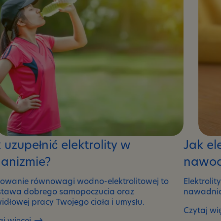
 uzupełnić elektrolity w
Jak el
ganizmie?
nawod
owanie równowagi wodno-elektrolitowej to
Elektroli
tawa dobrego samopoczucia oraz
nawadnia
idłowej pracy Twojego ciała i umysłu.
Czytaj wi
Jak
aj więcej