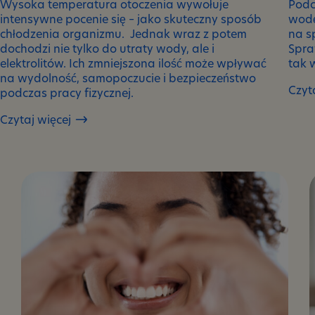
Wysoka temperatura otoczenia wywołuje
Podc
intensywne pocenie się – jako skuteczny sposób
wodę
chłodzenia organizmu. Jednak wraz z potem
na s
dochodzi nie tylko do utraty wody, ale i
Spra
elektrolitów. Ich zmniejszona ilość może wpływać
tak 
na wydolność, samopoczucie i bezpieczeństwo
Czyt
podczas pracy fizycznej.
Elekt
w
Czytaj więcej
Elektrolity
trakc
a
reduk
praca
mas
fizyczna
ciała
w
wysokiej
temperaturze