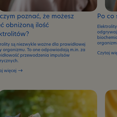
 czym poznać, że możesz
Po co 
ć obniżoną ilość
Elektroli
odgrywaj
ktrolitów?
biochemi
organizmi
trolity są niezwykle ważne dla prawidłowej
y organizmu. To one odpowiadają m.in. za
Czytaj wi
idłowość przewodzenia impulsów
Po
trycznych.
co
są
aj więcej
człowieko
elektrolity
ać,
sz
żoną
rolitów?