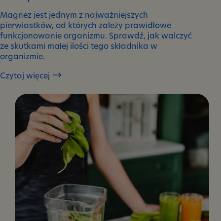
Magnez jest jednym z najważniejszych
pierwiastków, od których zależy prawidłowe
funkcjonowanie organizmu. Sprawdź, jak walczyć
ze skutkami małej ilości tego składnika w
organizmie.
Czytaj więcej
Objawy
i
skutki
obniżonego
poziomu
magnezu.
Jak
sobie
z
nimi
poradzić?