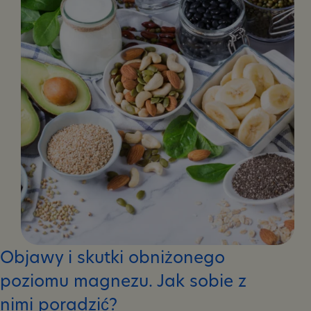
Jakie
mogą
być
jego
skutki?
Objawy i skutki obniżonego
poziomu magnezu. Jak sobie z
nimi poradzić?