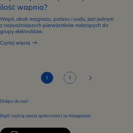
ilość wapnia?
Wapń, obok magnezu, potasu i sodu, jest jednym
z najważniejszych pierwiastków należących do
grupy elektrolitów.
Czytaj więcej
Czym
objawia
się
zmniejszona
ilość
wapnia?
1
2
Dołącz do nas!
Bądź częścią naszej społeczności na Instagramie.