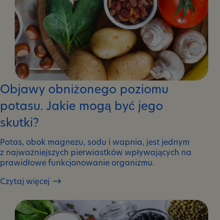
Objawy obniżonego poziomu
potasu. Jakie mogą być jego
skutki?
Potas, obok magnezu, sodu i wapnia, jest jednym
z najważniejszych pierwiastków wpływających na
prawidłowe funkcjonowanie organizmu.
Czytaj więcej
Objawy
obniżonego
poziomu
potasu.