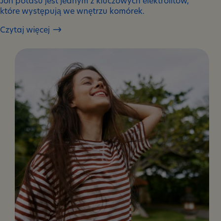
Jon potasu jest jednym z kluczowych elektrolitów,
które występują we wnętrzu komórek.
Czytaj więcej
Jak
działa
potas?