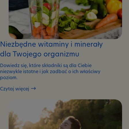
Niezbędne witaminy i minerały
dla Twojego organizmu
Dowiedz się, które składniki są dla Ciebie
niezwykle istotne i jak zadbać o ich właściwy
poziom.
Czytaj więcej
Niezbędne
witaminy
i
minerały
dla
Twojego
organizmu