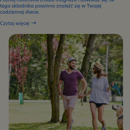
tego składnika powinno znaleźć się w Twojej
codziennej diecie.
Czytaj więcej
Magnez
a
stres
–
naturalny
sposób
na
uspokojenie
organizmu