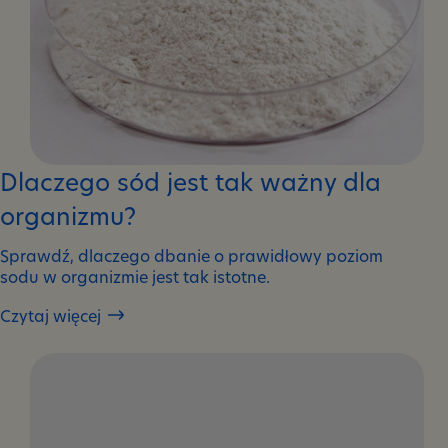
Dlaczego sód jest tak ważny dla
organizmu?
Sprawdź, dlaczego dbanie o prawidłowy poziom
sodu w organizmie jest tak istotne.
Czytaj więcej
Dlaczego
sód
jest
tak
ważny
dla