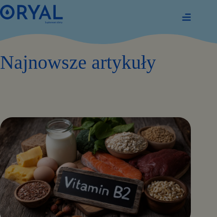
Przejdź
do
treści
Najnowsze artykuły