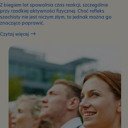
Z biegiem lat spowalnia czas reakcji, szczególnie
przy rzadkiej aktywności fizycznej. Choć refleks
szachisty nie jest niczym złym, to jednak można go
znacząco poprawić.
Czytaj więcej
Jak
poprawić
swój
refleks?