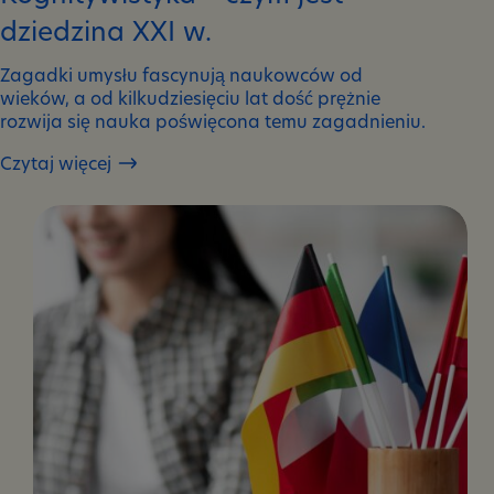
dziedzina XXI w.
Zagadki umysłu fascynują naukowców od
wieków, a od kilkudziesięciu lat dość prężnie
rozwija się nauka poświęcona temu zagadnieniu.
Czytaj więcej
Kognitywistyka
–
czym
jest
dziedzina
XXI
w.