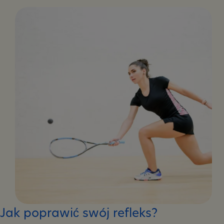
przygotować
się
do
sesji?
Jak poprawić swój refleks?