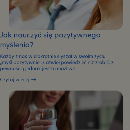
Jak nauczyć się pozytywnego
myślenia?
Każdy z nas wielokrotnie słyszał w swoim życiu
„myśl pozytywnie”. Łatwiej powiedzieć niż zrobić, z
pewnością jednak jest to możliwe.
Czytaj więcej
Jak
nauczyć
się
pozytywnego
myślenia?