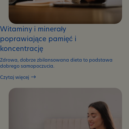
Witaminy i minerały
poprawiające pamięć i
koncentrację
Zdrowa, dobrze zbilansowana dieta to podstawa
dobrego samopoczucia.
Czytaj więcej
Witaminy
i
minerały
poprawiające
pamięć
i
koncentrację