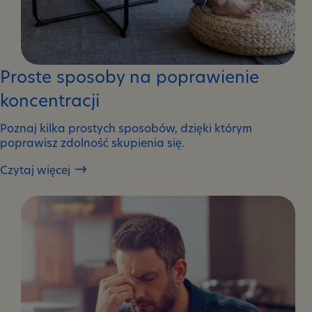
Proste sposoby na poprawienie
koncentracji
Poznaj kilka prostych sposobów, dzięki którym
poprawisz zdolność skupienia się.
Czytaj więcej
Proste
sposoby
na
poprawienie
koncentracji