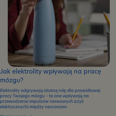
Jak elektrolity wpływają na pracę
mózgu?
Elektrolity odgrywają istotną rolę dla prawidłowej
pracy Twojego mózgu – to one wpływają na
przewodzenie impulsów nerwowych (czyli
elektrycznych) między neuronami.