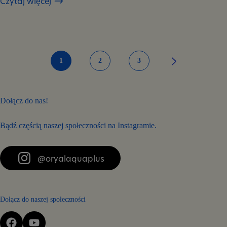
Czytaj więcej
Jak
elektrolity
wpływają
na
pracę
mózgu?
1
2
3
Dołącz do nas!
Bądź częścią naszej społeczności na Instagramie.
@oryalaquaplus
Dołącz do naszej społeczności