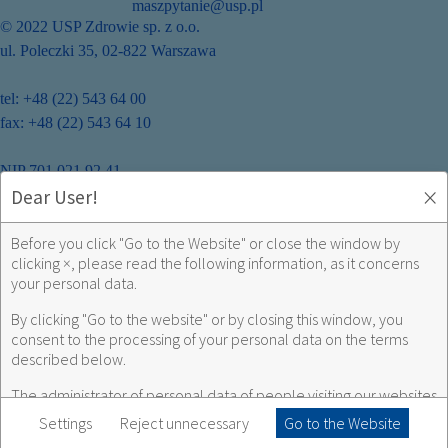
maszpytanie@usp.pl
© 2022 USP Zdrowie sp. z o.o.
ul. Poleczki 35, 02-822 Warszawa
tel: +48 (22) 543 64 00
fax: +48 (22) 543 64 10
NIP 701 021 92 41
×
Dear User!
Regulamin serwisu
Before you click "Go to the Website" or close the window by
Polityka prywatności serwisu
clicking
×
, please read the following information, as it concerns
your personal data.
Regulamin korzystania z serwisów społecznościowych
By clicking "Go to the website" or by closing this window, you
consent to the processing of your personal data on the terms
Polityka prywatności serwisów społecznościowych
described below.
The administrator of personal data of people visiting our websites
Zmiana ustawień prywatności
is
USP Zdrowie sp. z o.o.
with headquarters in Poleczki 35 street,
Settings
Reject unnecessary
Go to the Website
Warsaw 02-822, Poland.