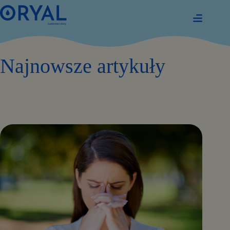
Przejdź
do
treści
Najnowsze artykuły