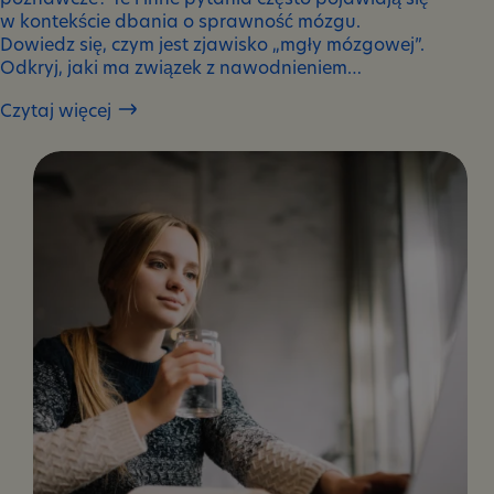
w kontekście dbania o sprawność mózgu.
Dowiedz się, czym jest zjawisko „mgły mózgowej”.
Odkryj, jaki ma związek z nawodnieniem…
Czytaj więcej
Jak
zapobiegać
„mgłom
mózgowym”?
Rola
elektrolitów
w
jasnym
myśleniu