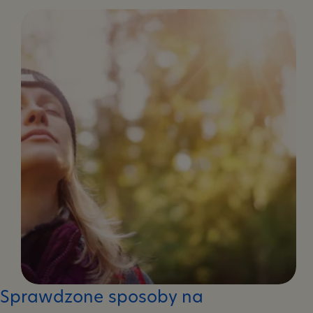
mózgu
–
na
czym
polega?
Sprawdzone sposoby na