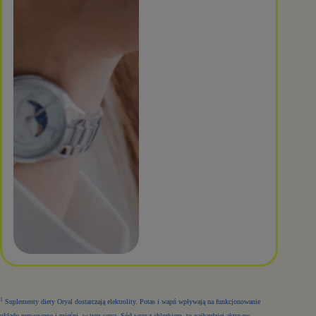
1
Suplementy diety Oryal dostarczają elektrolity. Potas i wapń wpływają na funkcjonowanie
układu nerwowego i mięśni, w tym serca. Sód wraz z chlorkiem, to najbardziej aktywne