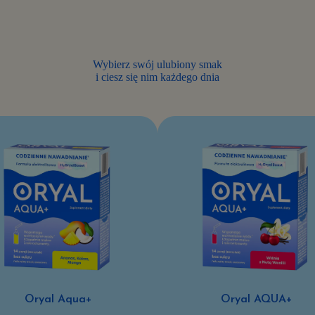
mogę
mieć
obniżony
poziom
Wybierz swój ulubiony smak
elektrolitów?
i ciesz się nim każdego dnia
Oryal Aqua+
Oryal AQUA+