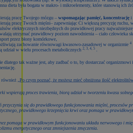
nna dieta była bogata w makro- i mikroelementy, które stanowią ich źr
ierają pracę Twojego mózgu –
wspomagając pamięć, koncentrację
i
ierają pracę Twoich mięśni– zapewniając Ci większą precyzję ruchu,
ulsów elektrycznych niezbędnych do prawidłowej pracy najważniejs
walają utrzymać prawidłowy poziom nawodnienia – ciało człowieka skła
nsport przez błony komórkowe,
4
żliwiają zachowanie równowagi kwasowo-zasadowej w organizmie
2, 3, 4, 5
rą udział w wielu procesach metabolicznych
.
e dlatego tak ważne jest, aby zadbać o to, by dostarczać organizmow
mentację.
 również „
Po czym poznać, że możesz mieć obniżoną ilość elektrolitó
ki wspierają proces trawienia, biorą udział w tworzeniu kwasu solne
 przyczynia się do prawidłowego funkcjonowania mięśni, procesów 
etycznego, prawidłowego krzepnięcia krwi oraz pomaga w prawidłow
z pomaga w prawidłowym funkcjonowaniu układu nerwowego i mięśni 
lizmu energetycznego oraz zmniejszenia zmęczenia.