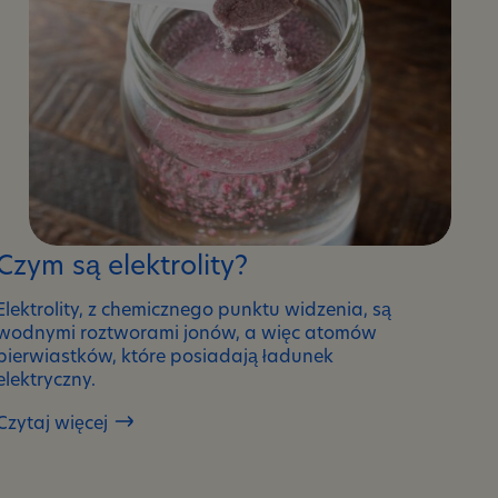
Czym są elektrolity?
Elektrolity, z chemicznego punktu widzenia, są
wodnymi roztworami jonów, a więc atomów
pierwiastków, które posiadają ładunek
elektryczny.
Czytaj więcej
Czym
są
elektrolity?