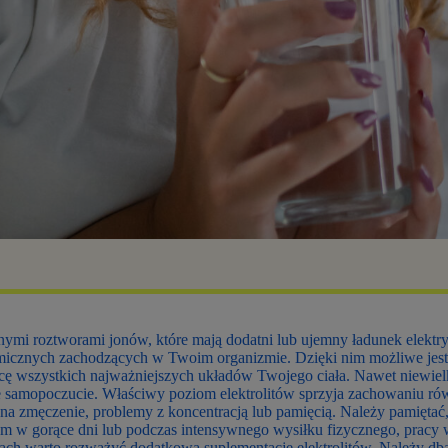
ymi roztworami jonów, które mają dodatni lub ujemny ładunek elektr
emicznych zachodzących w Twoim organizmie. Dzięki nim możliwe jest
acę wszystkich najważniejszych układów Twojego ciała. Nawet niewiel
 samopoczucie. Właściwy poziom elektrolitów sprzyja zachowaniu r
 na zmęczenie, problemy z koncentracją lub pamięcią. Należy pamiętać
otem w gorące dni lub podczas intensywnego wysiłku fizycznego, pracy
jach warto rozważyć dodatkową suplementację elektrolitów. Należy dba