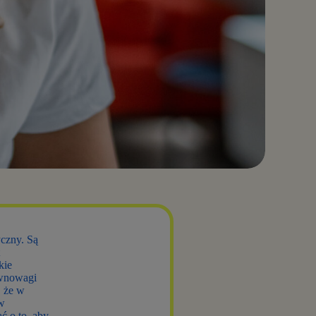
yczny. Są
kie
ównowagi
, że w
 w
ć o to, aby