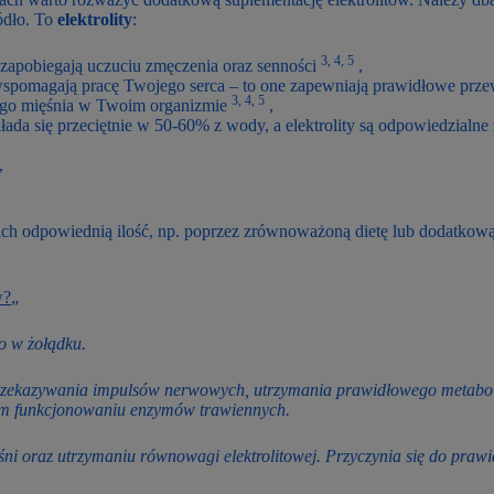
ódło. To
elektrolity
:
3, 4, 5
 zapobiegają uczuciu zmęczenia oraz senności
,
 wspomagają pracę Twojego serca – to one zapewniają prawidłowe prz
3, 4, 5
zego mięśnia w Twoim organizmie
,
da się przeciętnie w 50-60% z wody, a elektrolity są odpowiedzialne z
,
i ich odpowiednią ilość, np. poprzez zrównoważoną dietę lub dodatkow
w?
„
go w żołądku.
przekazywania impulsów nerwowych, utrzymania prawidłowego metabo
ym funkcjonowaniu enzymów trawiennych.
oraz utrzymaniu równowagi elektrolitowej. Przyczynia się do praw