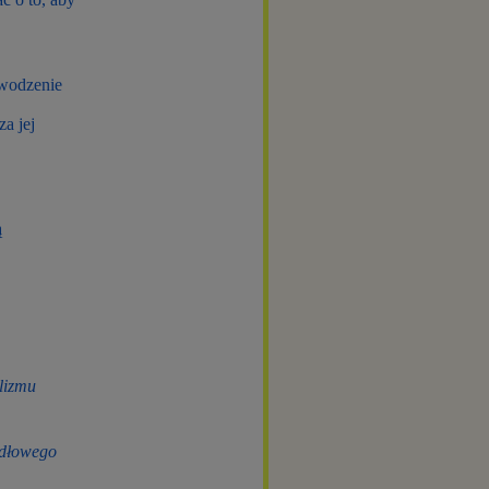
ewodzenie
a jej
ą
lizmu
idłowego