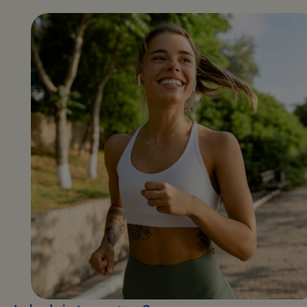
działa
magnez?