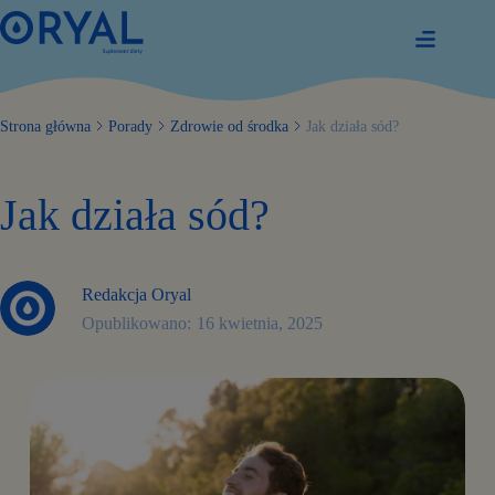
Przejdź
do
treści
Strona główna
Porady
Zdrowie od środka
Jak działa sód?
Jak działa sód?
Redakcja Oryal
16 kwietnia, 2025