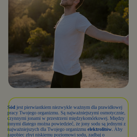
Sód
jest pierwiastkiem niezwykle ważnym dla prawidłowej
pracy Twojego organizmu. Są najważniejszymi osmotycznie,
czynnymi jonami w przestrzeni międzykomórkowej. Między
innymi dlatego można powiedzieć, że jony sodu są jednymi z
najważniejszych dla Twojego organizmu
elektrolitów
. Aby
zapobiec zbyt niskiemu poziomowi sodu, zadbaj o