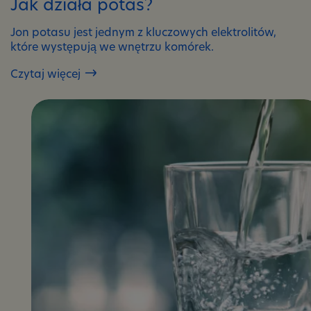
Jak działa potas?
Jon potasu jest jednym z kluczowych elektrolitów,
które występują we wnętrzu komórek.
Czytaj więcej
Jak
działa
potas?