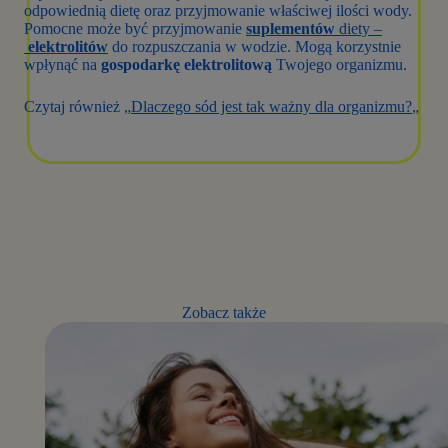
odpowiednią dietę oraz przyjmowanie właściwej ilości wody.
Pomocne może być przyjmowanie
suplementów
diety –
elektrolitów
do rozpuszczania w wodzie. Mogą korzystnie
wpłynąć na
gospodarkę elektrolitową
Twojego organizmu.
Czytaj również „
Dlaczego sód jest tak ważny dla organizmu?
„
Zobacz także