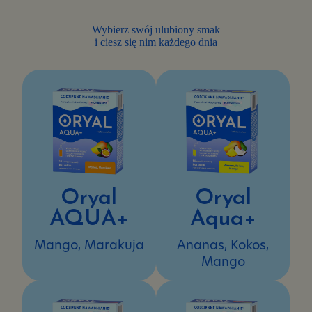
pomogą
Ci
Wybierz swój ulubiony smak
się
i ciesz się nim każdego dnia
skoncentrować
Oryal
Oryal
AQUA+
Aqua+
Mango, Marakuja
Ananas, Kokos,
Mango