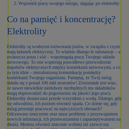
Wspomóż pracę swojego mózgu, sięgając po elektrolity
Co na pamięć i koncentrację?
Elektrolity
Elektrolity są wodnymi roztworami jonów, w związku z czym
mają ładunek elektryczny. To właśnie dlatego te substancje – a
zwłaszcza potas i sód – wspomagają pracę Twojego układu
nerwowego. To one wspierają prawidłowe przewodzenie
impulsów elektrycznych między komórkami nerwowymi, a co
za tym idzie – niezaburzoną komunikację pomiędzy
komórkami Twojego organizmu. Pamiętaj, że Twój mózg
składa się z ponad 100 mld neuronów! Zrozumiałe jest więc,
że nawet niewielkie niedobory niezbędnych mu składników
mogą doprowadzić do pogorszenia się jakości jego pracy.
Elektrolity dostarczasz przede wszystkim z wodą. Dlatego, gdy
się odwodnisz, ich poziom również spada. Co dzieje się, gdy
mózg przestaje pracować na najwyższych obrotach?
Odczuwasz zmęczenie oraz masz problemy z przyswajaniem
nowych informacji, ich przetwarzaniem i zapamiętywaniem na
dłużej. Możesz również znacznie wolniej niż zazwyczaj