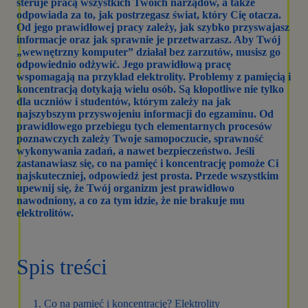
steruje pracą wszystkich Twoich narządów, a także
odpowiada za to, jak postrzegasz świat, który Cię otacza.
Od jego prawidłowej pracy zależy, jak szybko przyswajasz
informacje oraz jak sprawnie je przetwarzasz. Aby Twój
„wewnętrzny komputer” działał bez zarzutów, musisz go
odpowiednio odżywić. Jego prawidłową pracę
wspomagają na przykład elektrolity. Problemy z pamięcią i
koncentracją dotykają wielu osób. Są kłopotliwe nie tylko
dla uczniów i studentów, którym zależy na jak
najszybszym przyswojeniu informacji do egzaminu. Od
prawidłowego przebiegu tych elementarnych procesów
poznawczych zależy Twoje samopoczucie, sprawność
wykonywania zadań, a nawet bezpieczeństwo. Jeśli
zastanawiasz się, co na pamięć i koncentrację pomoże Ci
najskuteczniej, odpowiedź jest prosta. Przede wszystkim
upewnij się, że Twój organizm jest prawidłowo
nawodniony, a co za tym idzie, że nie brakuje mu
elektrolitów.
Spis treści
Co na pamięć i koncentrację? Elektrolity