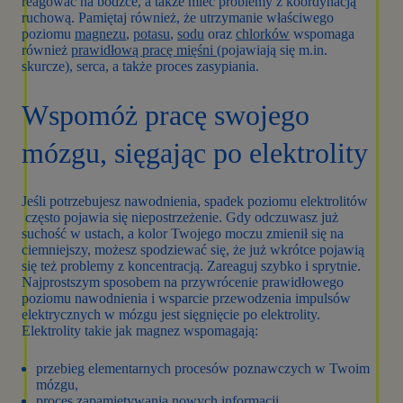
reagować na bodźce, a także mieć problemy z koordynacją
ruchową. Pamiętaj również, że utrzymanie właściwego
poziomu
magnezu
,
potasu
,
sodu
oraz
chlorków
wspomaga
również
prawidłową pracę mięśni
(pojawiają się m.in.
skurcze), serca, a także proces zasypiania.
Wspomóż pracę swojego
mózgu, sięgając po elektrolity
Jeśli potrzebujesz nawodnienia, spadek poziomu elektrolitów
często pojawia się niepostrzeżenie. Gdy odczuwasz już
suchość w ustach, a kolor Twojego moczu zmienił się na
ciemniejszy, możesz spodziewać się, że już wkrótce pojawią
się też problemy z koncentracją. Zareaguj szybko i sprytnie.
Najprostszym sposobem na przywrócenie prawidłowego
poziomu nawodnienia i wsparcie przewodzenia impulsów
elektrycznych w mózgu jest sięgnięcie po elektrolity.
Elektrolity takie jak magnez wspomagają:
przebieg elementarnych procesów poznawczych w Twoim
mózgu,
proces zapamiętywania nowych informacji,