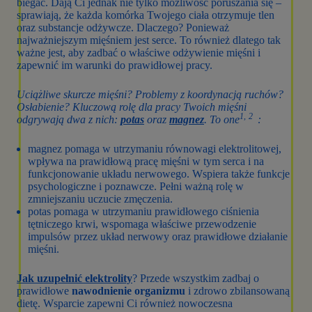
biegać. Dają Ci jednak nie tylko możliwość poruszania się –
sprawiają, że każda komórka Twojego ciała otrzymuje tlen
oraz substancje odżywcze. Dlaczego? Ponieważ
najważniejszym mięśniem jest serce. To również dlatego tak
ważne jest, aby zadbać o właściwe odżywienie mięśni i
zapewnić im warunki do prawidłowej pracy.
Uciążliwe skurcze mięśni? Problemy z koordynacją ruchów?
Osłabienie? Kluczową rolę dla pracy Twoich mięśni
1,
2
odgrywają dwa z nich:
potas
oraz
magnez
. To one
:
magnez pomaga w utrzymaniu równowagi elektrolitowej,
wpływa na prawidłową pracę mięśni w tym serca i na
funkcjonowanie układu nerwowego. Wspiera także funkcje
psychologiczne i poznawcze. Pełni ważną rolę w
zmniejszaniu uczucie zmęczenia.
potas pomaga w utrzymaniu prawidłowego ciśnienia
tętniczego krwi, wspomaga właściwe przewodzenie
impulsów przez układ nerwowy oraz prawidłowe działanie
mięśni.
Jak uzupełnić elektrolity
? Przede wszystkim zadbaj o
prawidłowe
nawodnienie organizmu
i zdrowo zbilansowaną
dietę. Wsparcie zapewni Ci również nowoczesna