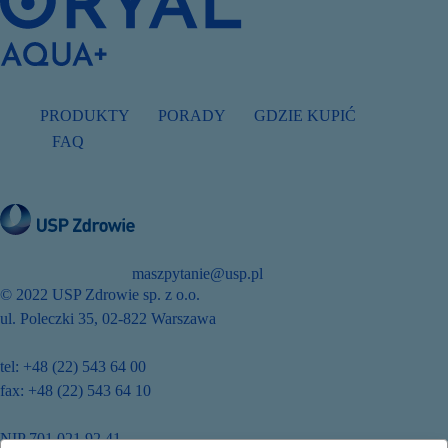
PRODUKTY
PORADY
GDZIE KUPIĆ
FAQ
maszpytanie@usp.pl
© 2022 USP Zdrowie sp. z o.o.
ul. Poleczki 35, 02-822 Warszawa
tel: +48 (22) 543 64 00
fax: +48 (22) 543 64 10
NIP 701 021 92 41