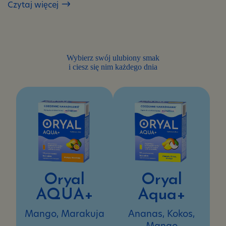
Czytaj więcej
Czy
ja
też
mogę
mieć
Wybierz swój ulubiony smak
obniżony
i ciesz się nim każdego dnia
poziom
elektrolitów?
Oryal
Oryal
AQUA+
Aqua+
Mango, Marakuja
Ananas, Kokos,
Mango