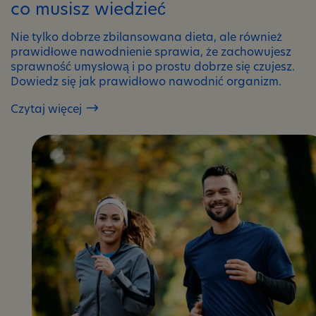
co musisz wiedzieć
Nie tylko dobrze zbilansowana dieta, ale również
prawidłowe nawodnienie sprawia, że zachowujesz
sprawność umysłową i po prostu dobrze się czujesz.
Dowiedz się jak prawidłowo nawodnić organizm.
Czytaj więcej
5
zasad
prawidłowego
nawadniania
organizmu.
Zobacz,
co
musisz
wiedzieć