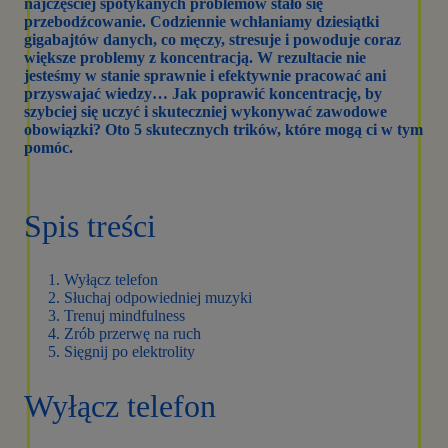
najczęściej spotykanych problemów stało się
przebodźcowanie. Codziennie wchłaniamy dziesiątki
gigabajtów danych, co męczy, stresuje i powoduje coraz
większe problemy z koncentracją. W rezultacie nie
jesteśmy w stanie sprawnie i efektywnie pracować ani
przyswajać wiedzy… Jak poprawić koncentrację, by
szybciej się uczyć i skuteczniej wykonywać zawodowe
obowiązki? Oto 5 skutecznych trików, które mogą ci w tym
pomóc.
Spis treści
Wyłącz telefon
Słuchaj odpowiedniej muzyki
Trenuj mindfulness
Zrób przerwę na ruch
Sięgnij po elektrolity
Wyłącz telefon