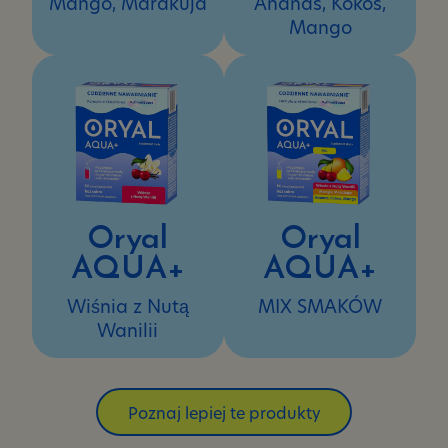
Mango, Marakuja
Ananas, Kokos,
Mango
Oryal
Oryal
AQUA+
AQUA+
Wiśnia z Nutą
MIX SMAKÓW
Wanilii
Poznaj lepiej te produkty