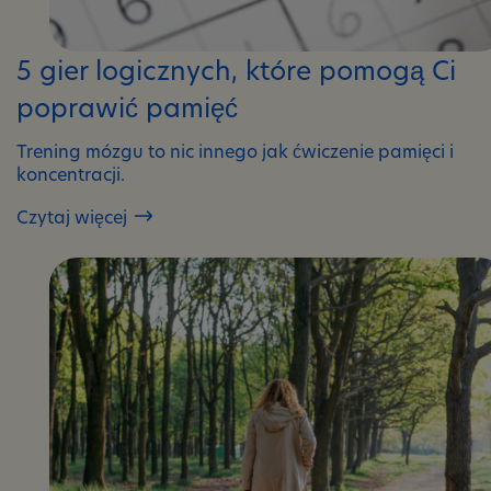
5 gier logicznych, które pomogą Ci
poprawić pamięć
Trening mózgu to nic innego jak ćwiczenie pamięci i
koncentracji.
Czytaj więcej
5
gier
logicznych,
które
pomogą
Ci
poprawić
pamięć