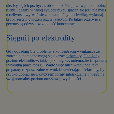
nie
. By się ich pozbyć, zrób sobie krótką przerwę na odrobinę
ruchu. Idealny w takiej sytuacji byłby spacer, ale jeśli nie masz
możliwości wyrwać się z biura choćby na chwilkę, wykonaj
krótki zestaw ćwiczeń rozciągających. Po takiej przerwie z
pewnością odzyskasz zdolność koncentracji.
Sięgnij po elektrolity
Gdy dopadają Cię
problemy z koncentracją
wynikające ze
znużenia, pomocne mogą się okazać
elektrolity
.
Obniżony
poziom elektrolitów
, takich jak
magnez
, uniemożliwia sprawną
i wydajną pracę mózgu. Warto więc mieć wtedy pod ręką
preparaty rozpuszczalne w wodzie zawierające elektrolity, by
szybko uporać się z kryzysem formy intelektualnej i wejść na
swój normalny poziom umysłowej wydajności.