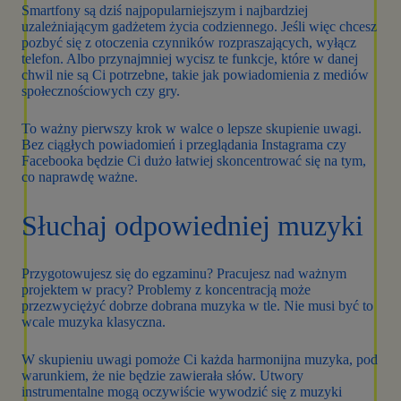
Smartfony są dziś najpopularniejszym i najbardziej
uzależniającym gadżetem życia codziennego. Jeśli więc chcesz
pozbyć się z otoczenia czynników rozpraszających, wyłącz
telefon. Albo przynajmniej wycisz te funkcje, które w danej
chwil nie są Ci potrzebne, takie jak powiadomienia z mediów
społecznościowych czy gry.
To ważny pierwszy krok w walce o lepsze skupienie uwagi.
Bez ciągłych powiadomień i przeglądania Instagrama czy
Facebooka będzie Ci dużo łatwiej skoncentrować się na tym,
co naprawdę ważne.
Słuchaj odpowiedniej muzyki
Przygotowujesz się do egzaminu? Pracujesz nad ważnym
projektem w pracy? Problemy z koncentracją może
przezwyciężyć dobrze dobrana muzyka w tle. Nie musi być to
wcale muzyka klasyczna.
W skupieniu uwagi pomoże Ci każda harmonijna muzyka, pod
warunkiem, że nie będzie zawierała słów. Utwory
instrumentalne mogą oczywiście wywodzić się z muzyki