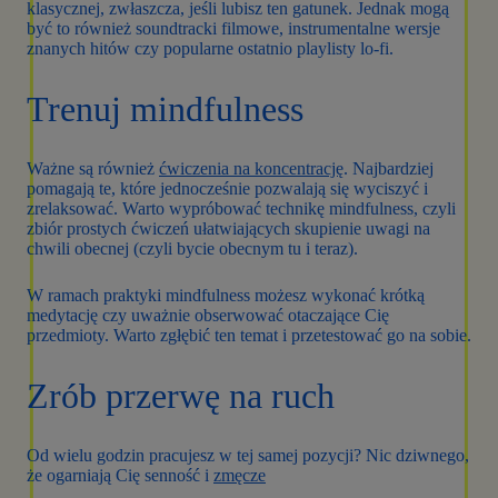
klasycznej, zwłaszcza, jeśli lubisz ten gatunek. Jednak mogą
być to również soundtracki filmowe, instrumentalne wersje
znanych hitów czy popularne ostatnio playlisty lo-fi.
Trenuj mindfulness
Ważne są również
ćwiczenia na koncentrację
. Najbardziej
pomagają te, które jednocześnie pozwalają się wyciszyć i
zrelaksować. Warto wypróbować technikę mindfulness, czyli
zbiór prostych ćwiczeń ułatwiających skupienie uwagi na
chwili obecnej (czyli bycie obecnym tu i teraz).
W ramach praktyki mindfulness możesz wykonać krótką
medytację czy uważnie obserwować otaczające Cię
przedmioty. Warto zgłębić ten temat i przetestować go na sobie.
Zrób przerwę na ruch
Od wielu godzin pracujesz w tej samej pozycji? Nic dziwnego,
że ogarniają Cię senność i
zmęcze