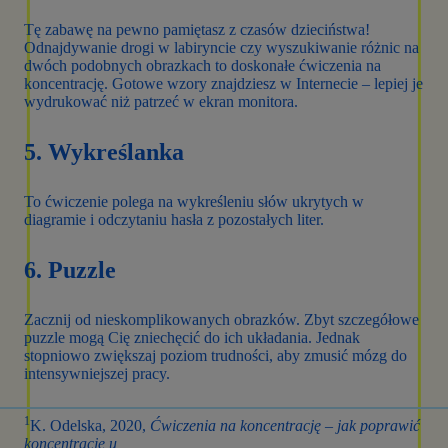
Tę zabawę na pewno pamiętasz z czasów dzieciństwa!
Odnajdywanie drogi w labiryncie czy wyszukiwanie różnic na
dwóch podobnych obrazkach to doskonałe ćwiczenia na
koncentrację. Gotowe wzory znajdziesz w Internecie – lepiej je
wydrukować niż patrzeć w ekran monitora.
5. Wykreślanka
To ćwiczenie polega na wykreśleniu słów ukrytych w
diagramie i odczytaniu hasła z pozostałych liter.
6. Puzzle
Zacznij od nieskomplikowanych obrazków. Zbyt szczegółowe
puzzle mogą Cię zniechęcić do ich układania. Jednak
stopniowo zwiększaj poziom trudności, aby zmusić mózg do
intensywniejszej pracy.
1
K. Odelska, 2020,
Ćwiczenia na koncentrację – jak poprawić
koncentrację u