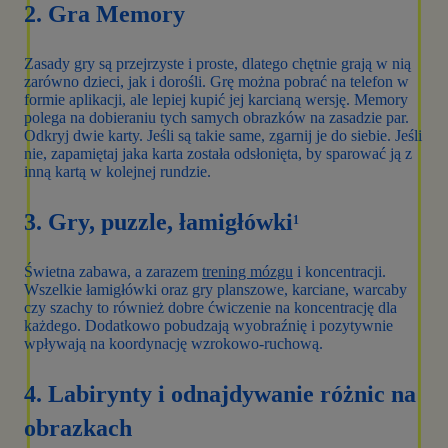
2. Gra Memory
Zasady gry są przejrzyste i proste, dlatego chętnie grają w nią
zarówno dzieci, jak i dorośli. Grę można pobrać na telefon w
formie aplikacji, ale lepiej kupić jej karcianą wersję. Memory
polega na dobieraniu tych samych obrazków na zasadzie par.
Odkryj dwie karty. Jeśli są takie same, zgarnij je do siebie. Jeśli
nie, zapamiętaj jaka karta została odsłonięta, by sparować ją z
inną kartą w kolejnej rundzie.
3. Gry, puzzle, łamigłówki
1
Świetna zabawa, a zarazem
trening mózgu
i koncentracji.
Wszelkie łamigłówki oraz gry planszowe, karciane, warcaby
czy szachy to również dobre ćwiczenie na koncentrację dla
każdego. Dodatkowo pobudzają wyobraźnię i pozytywnie
wpływają na koordynację wzrokowo-ruchową.
4. Labirynty i odnajdywanie różnic na
obrazkach