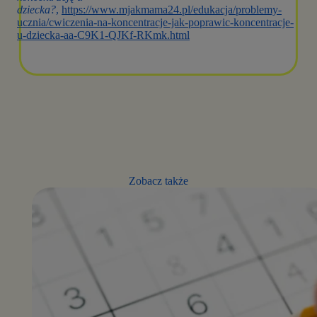
dziecka?
,
https://www.mjakmama24.pl/edukacja/problemy-
ucznia/cwiczenia-na-koncentracje-jak-poprawic-koncentracje-
u-dziecka-aa-C9K1-QJKf-RKmk.html
Zobacz także