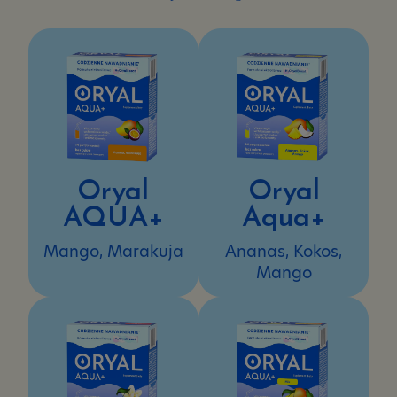
i
koncentrację
Oryal
Oryal
AQUA+
Aqua+
Mango, Marakuja
Ananas, Kokos,
Mango