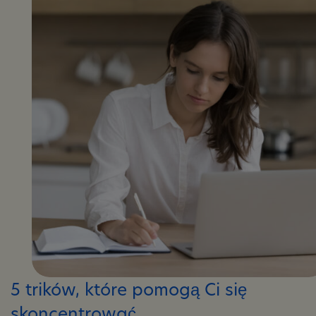
które
pomogą
Ci
poprawić
pamięć
5 trików, które pomogą Ci się
skoncentrować