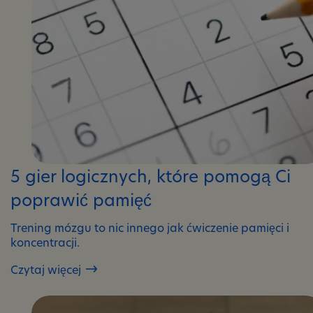
5 gier logicznych, które pomogą Ci
poprawić pamięć
Trening mózgu to nic innego jak ćwiczenie pamięci i
koncentracji.
Czytaj więcej
5
gier
logicznych,