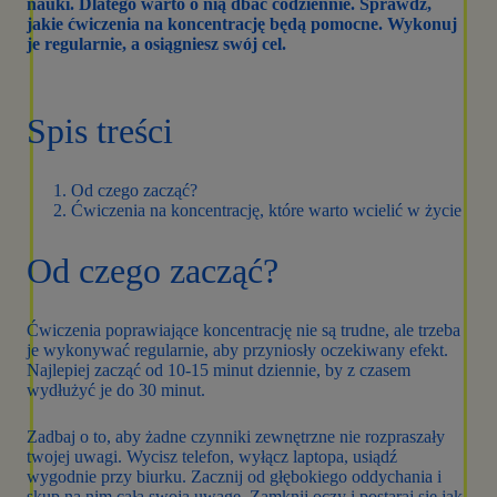
nauki. Dlatego warto o nią dbać codziennie. Sprawdź,
jakie ćwiczenia na koncentrację będą pomocne. Wykonuj
je regularnie, a osiągniesz swój cel.
Spis treści
Od czego zacząć?
Ćwiczenia na koncentrację, które warto wcielić w życie
Od czego zacząć?
Ćwiczenia poprawiające koncentrację nie są trudne, ale trzeba
je wykonywać regularnie, aby przyniosły oczekiwany efekt.
Najlepiej zacząć od 10-15 minut dziennie, by z czasem
wydłużyć je do 30 minut.
Zadbaj o to, aby żadne czynniki zewnętrzne nie rozpraszały
twojej uwagi. Wycisz telefon, wyłącz laptopa, usiądź
wygodnie przy biurku. Zacznij od głębokiego oddychania i
skup na nim całą swoją uwagę. Zamknij oczy i postaraj się jak