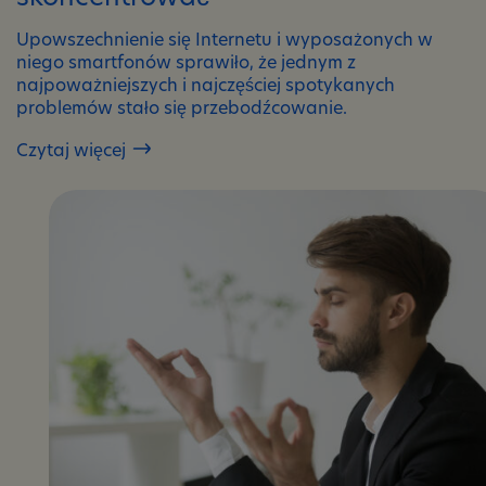
Upowszechnienie się Internetu i wyposażonych w
niego smartfonów sprawiło, że jednym z
najpoważniejszych i najczęściej spotykanych
problemów stało się przebodźcowanie.
Czytaj więcej
5
trików,
które
pomogą
Ci
się
skoncentrować