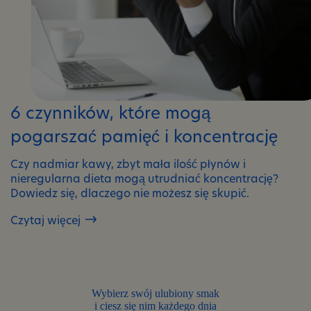
6 czynników, które mogą
pogarszać pamięć i koncentrację
Czy nadmiar kawy, zbyt mała ilość płynów i
nieregularna dieta mogą utrudniać koncentrację?
Dowiedz się, dlaczego nie możesz się skupić.
Czytaj więcej
6
czynników,
które
mogą
pogarszać
Wybierz swój ulubiony smak
pamięć
i ciesz się nim każdego dnia