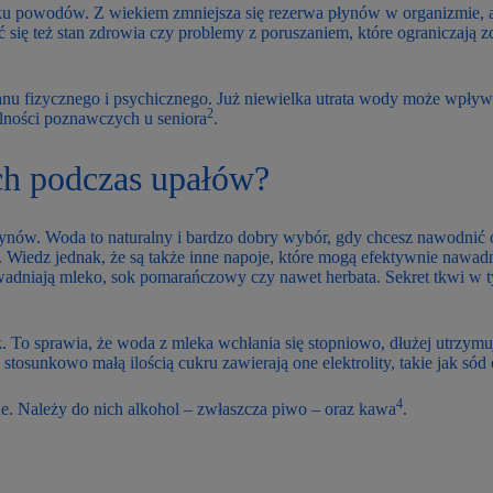
ilku powodów. Z wiekiem zmniejsza się rezerwa płynów w organizmie,
się też stan zdrowia czy problemy z poruszaniem, które ograniczają z
anu fizycznego i psychicznego. Już niewielka utrata wody może wpływa
2
olności poznawczych u seniora
.
ch podczas upałów?
płynów. Woda to naturalny i bardzo dobry wybór, gdy chcesz nawodnić
na. Wiedz jednak, że są także inne napoje, które mogą efektywnie nawad
wadniają mleko, sok pomarańczowy czy nawet herbata. Sekret tkwi w t
k. To sprawia, że woda z mleka wchłania się stopniowo, dłużej utrzymu
sunkowo małą ilością cukru zawierają one elektrolity, takie jak sód 
4
e. Należy do nich alkohol – zwłaszcza piwo – oraz kawa
.