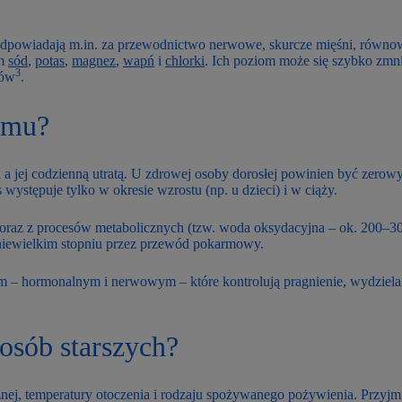
 odpowiadają m.in. za przewodnictwo nerwowe, skurcze mięśni, równ
im
sód
,
potas
,
magnez
,
wapń
i
chlorki
. Ich poziom może się szybko zmn
3
łów
.
zmu?
 jej codzienną utratą. U zdrowej osoby dorosłej powinien być zerowy 
 występuje tylko w okresie wzrostu (np. u dzieci) i w ciąży.
oraz z procesów metabolicznych (tzw. woda oksydacyjna – ok. 200–30
 niewielkim stopniu przez przewód pokarmowy.
 – hormonalnym i nerwowym – które kontrolują pragnienie, wydziela
 osób starszych?
ej, temperatury otoczenia i rodzaju spożywanego pożywienia. Przyjmu