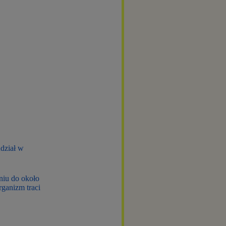
udział w
niu do około
ganizm traci