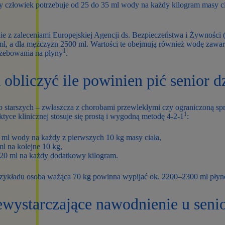
y człowiek potrzebuje od 25 do 35 ml wody na każdy kilogram masy ci
e z zaleceniami Europejskiej Agencji ds. Bezpieczeństwa i Żywności 
ml, a dla mężczyzn 2500 ml. Wartości te obejmują również wodę zawa
1
rzebowania na płyny
.
 obliczyć ile powinien pić senior d
 starszych – zwłaszcza z chorobami przewlekłymi czy ograniczoną sp
1
tyce klinicznej stosuje się prostą i wygodną metodę 4-2-1
:
 ml wody na każdy z pierwszych 10 kg masy ciała,
ml na kolejne 10 kg,
20 ml na każdy dodatkowy kilogram.
rzykładu osoba ważąca 70 kg powinna wypijać ok. 2200–2300 ml płyn
wystarczające nawodnienie u senio