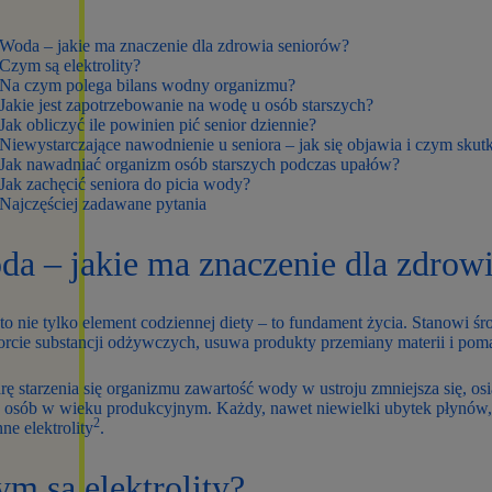
Woda – jakie ma znaczenie dla zdrowia seniorów?
Czym są elektrolity?
Na czym polega bilans wodny organizmu?
Jakie jest zapotrzebowanie na wodę u osób starszych?
Jak obliczyć ile powinien pić senior dziennie?
Niewystarczające nawodnienie u seniora – jak się objawia i czym skut
Jak nawadniać organizm osób starszych podczas upałów?
Jak zachęcić seniora do picia wody?
Najczęściej zadawane pytania
da – jakie ma znaczenie dla zdrow
o nie tylko element codziennej diety – to fundament życia. Stanowi śr
orcie substancji odżywczych, usuwa produkty przemiany materii i pom
ę starzenia się organizmu zawartość wody w ustroju zmniejsza się, o
osób w wieku produkcyjnym. Każdy, nawet niewielki ubytek płynów, o
2
nne elektrolity
.
m są elektrolity?