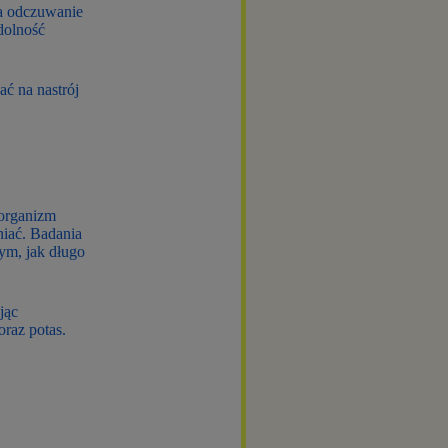
 a odczuwanie
dolność
ć na nastrój
 organizm
niać. Badania
ym, jak długo
jąc
oraz potas.