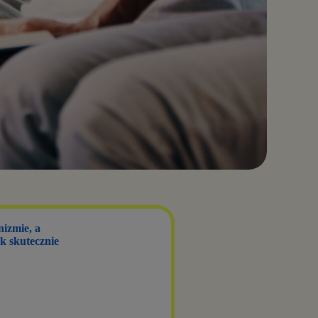
nizmie, a
ak skutecznie