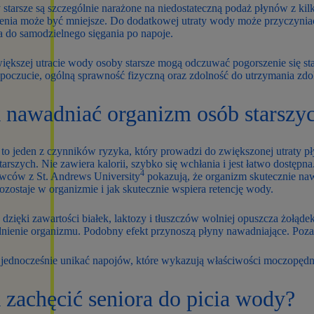
starsze są szczególnie narażone na niedostateczną podaż płynów z k
enia może być mniejsze. Do dodatkowej utraty wody może przyczyniać 
a do samodzielnego sięgania po napoje.
iększej utracie wody osoby starsze mogą odczuwać pogorszenie się st
poczucie, ogólną sprawność fizyczną oraz zdolność do utrzymania zd
k nawadniać organizm osób starszy
to jeden z czynników ryzyka, który prowadzi do zwiększonej utraty 
tarszych. Nie zawiera kalorii, szybko się wchłania i jest łatwo dostęp
4
wców z St. Andrews University
pokazują, że organizm skutecznie na
ozostaje w organizmie i jak skutecznie wspiera retencję wody.
dzięki zawartości białek, laktozy i tłuszczów wolniej opuszcza żołąde
ienie organizmu. Podobny efekt przynoszą płyny nawadniające. Poza sto
jednocześnie unikać napojów, które wykazują właściwości moczopędn
 zachęcić seniora do picia wody?