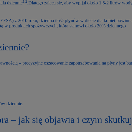
1,2
ała dziennie
.Dlatego zaleca się, aby wypijał około 1,5-2 litrów wo
(EFSA) z 2010 roku, dzienna ilość płynów w diecie dla kobiet powinn
rtą w produktach spożywczych, która stanowi około 20% dziennego
ziennie?
rawnością – precyzyjne oszacowanie zapotrzebowania na płyny jest ba
ów dziennie.
ra – jak się objawia i czym skutku