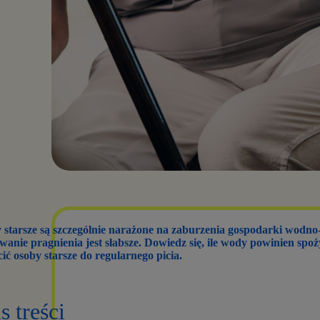
 starsze są szczególnie narażone na zaburzenia gospodarki wodno
wanie pragnienia jest słabsze. Dowiedz się, ile wody powinien spo
ić osoby starsze do regularnego picia.
s treści