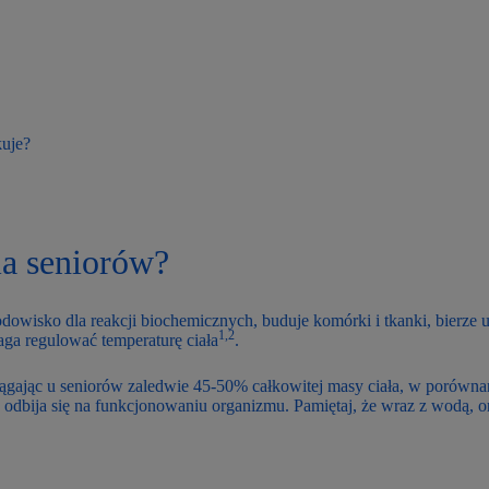
kuje?
ia seniorów?
odowisko dla reakcji biochemicznych, buduje komórki i tkanki, bierze 
1,2
aga regulować temperaturę ciała
.
siągając u seniorów zaledwie 45-50% całkowitej masy ciała, w porówna
dbija się na funkcjonowaniu organizmu. Pamiętaj, że wraz z wodą, or