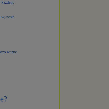
dy każdego
a wynosić
rdzo ważne.
je?