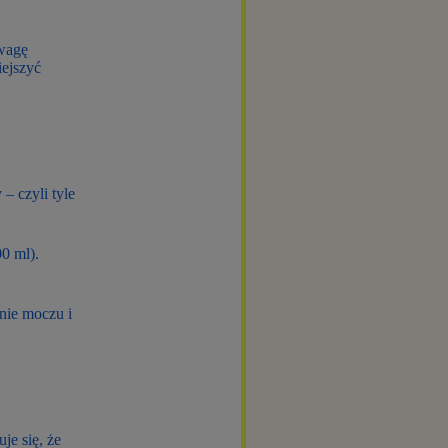
owagę
iejszyć
– czyli tyle
0 ml).
nie moczu i
je się, że