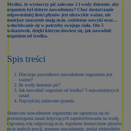
Myślisz, że wystarczy pić zalecane 2 l wody dziennie, aby
organizm był dobrze nawodniony? Choć dostarczanie
odpowiedniej ilości płynów jest niezwykle ważne, nie
mniejsze znaczenie mają m.in. codzienne nawyki oraz…
wsłuchiwanie się w potrzeby swojego ciała. Oto 5
wskazówek, dzięki którym dowiesz się, jak nawodnić
organizm od środka.
Spis treści
Dlaczego prawidłowe nawodnienie organizmu jest
ważne?
Ile wody dziennie pić?
Jak nawodnić organizm od środka? 5 najważniejszych
zasad
Najczęściej zadawane pytania
Skuteczne nawodnienie organizmu nie ogranicza się do
przestrzegania zasad dotyczących zapotrzebowania na wodę.
Ogromną rolę odgrywają m.in. regularne dostarczanie płynów,
picie małych porcji, poranne nawadnianie, podaż elektrolitów