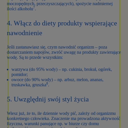
moczopędnych, przeczyszczających), spożycie nadmiernej
7
ilości alkoholu
.
4. Włącz do diety produkty wspierające
nawodnienie
Jeśli zastanawiasz się, czym nawodnić organizm – poza
dostarczaniem napojów, zwróć uwagę na produkty zawierające
wodę. Są to przede wszystkim:
warzywa (do 95% wody) – np. cukinia, brokuł, ogórek,
pomidor;
owoce (do 90% wody) – np. arbuz, melon, ananas,
8
truskawka, gruszka
.
5. Uwzględnij swój styl życia
Wiesz już, że to, ile dziennie wody pić, zależy od organizmu
konkretnego człowieka. Znaczenie ma prowadzona aktywność
fizyczna, warunki panujące np. w biurze czy domu