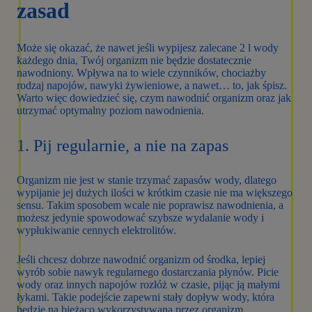
zasad
Może się okazać, że nawet jeśli wypijesz zalecane 2 l wody
każdego dnia, Twój organizm nie będzie dostatecznie
nawodniony. Wpływa na to wiele czynników, chociażby
rodzaj napojów, nawyki żywieniowe, a nawet… to, jak śpisz.
Warto więc dowiedzieć się, czym nawodnić organizm oraz jak
utrzymać optymalny poziom nawodnienia.
1. Pij regularnie, a nie na zapas
Organizm nie jest w stanie trzymać zapasów wody, dlatego
wypijanie jej dużych ilości w krótkim czasie nie ma większego
sensu. Takim sposobem wcale nie poprawisz nawodnienia, a
możesz jedynie spowodować szybsze wydalanie wody i
wypłukiwanie cennych elektrolitów.
Jeśli chcesz dobrze nawodnić organizm od środka, lepiej
wyrób sobie nawyk regularnego dostarczania płynów. Picie
wody oraz innych napojów rozłóż w czasie, pijąc ją małymi
łykami. Takie podejście zapewni stały dopływ wody, która
będzie na bieżąco wykorzystywana przez organizm.