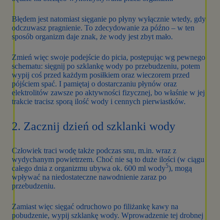
Błędem jest natomiast sięganie po płyny wyłącznie wtedy, gdy
odczuwasz pragnienie. To zdecydowanie za późno – w ten
sposób organizm daje znak, że wody jest zbyt mało.
Zmień więc swoje podejście do picia, postępując wg pewnego
schematu: sięgnij po szklankę wody po przebudzeniu, potem
wypij coś przed każdym posiłkiem oraz wieczorem przed
pójściem spać. I pamiętaj o dostarczaniu płynów oraz
elektrolitów zawsze po aktywności fizycznej, bo właśnie w jej
trakcie tracisz sporą ilość wody i cennych pierwiastków.
2. Zacznij dzień od szklanki wody
Człowiek traci wodę także podczas snu, m.in. wraz z
wydychanym powietrzem. Choć nie są to duże ilości (w ciągu
5
całego dnia z organizmu ubywa ok. 600 ml wody
), mogą
wpływać na niedostateczne nawodnienie zaraz po
przebudzeniu.
Zamiast więc sięgać odruchowo po filiżankę kawy na
pobudzenie, wypij szklankę wody. Wprowadzenie tej drobnej