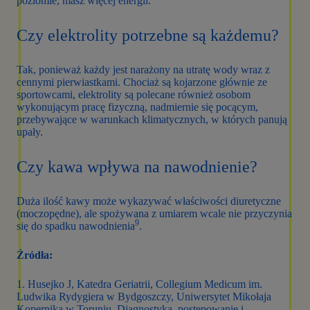
poziomie, masz więcej energii.
Czy elektrolity potrzebne są każdemu?
Tak, ponieważ każdy jest narażony na utratę wody wraz z
cennymi pierwiastkami. Chociaż są kojarzone głównie ze
sportowcami, elektrolity są polecane również osobom
wykonującym pracę fizyczną, nadmiernie się pocącym,
przebywające w warunkach klimatycznych, w których panują
upały.
Czy kawa wpływa na nawodnienie?
Duża ilość kawy może wykazywać właściwości diuretyczne
(moczopędne), ale spożywana z umiarem wcale nie przyczynia
9
się do spadku nawodnienia
.
Źródła:
1. Husejko J, Katedra Geriatrii, Collegium Medicum im.
Ludwika Rydygiera w Bydgoszczy, Uniwersytet Mikołaja
Kopernika w Toruniu, Diagnostyka, postępowanie i