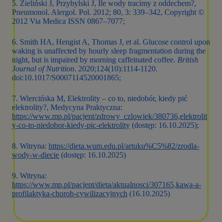
5. Zieliński J, Przybylski J, Ile wody tracimy z oddechem?,
Pneumonol. Alergol. Pol. 2012; 80, 3: 339–342, Copyright ©
2012 Via Medica ISSN 0867–7077;
6. Smith HA, Hengist A, Thomas J, et al. Glucose control upon
waking is unaffected by hourly sleep fragmentation during the
night, but is impaired by morning caffeinated coffee.
British
Journal of Nutrition
. 2020;124(10):1114-1120.
doi:10.1017/S0007114520001865;
7. Wiercińska M, Elektrolity – co to, niedobór, kiedy pić
elektrolity?, Medycyna Praktyczna:
https://www.mp.pl/pacjent/zdrowy_czlowiek/380736,elektrolit
y-co-to-niedobor-kiedy-pic-elektrolity
(dostęp: 16.10.2025);
8. Witryna:
https://dieta.wum.edu.pl/artuku%C5%82/zrodla-
wody-w-diecie
(dostęp: 16.10.2025)
9. Witryna:
https://www.mp.pl/pacjent/dieta/aktualnosci/307165,kawa-a-
profilaktyka-chorob-cywilizacyjnych
(16.10.2025)