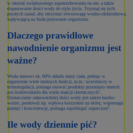
w okresie zwiększonego zapotrzebowania na nie, a także
dopasowanie ilości wody do stylu życia. Trzymaj się tych
prostych zasad, aby utrzymać równowagę wodno-elektrolitową
wpływającą na funkcjonowanie organizmu.
Dlaczego prawidłowe
nawodnienie organizmu jest
ważne?
Woda stanowi ok. 60% składu masy ciała, pełniąc w
organizmie wiele istotnych funkcji, m.in.: uczestniczy w
termoregulacji, pomaga usuwać produkty przemiany materii,
1
jest środowiskiem dla wielu reakcji chemicznych
.
Dostarczanie odpowiedniej ilości wody jest zatem bardzo
ważne, ponieważ np. wpływa korzystnie na skórę, wspomaga
2
pamięć i koncentrację, pomaga zapobiegać zaparciom
.
Ile wody dziennie pić?