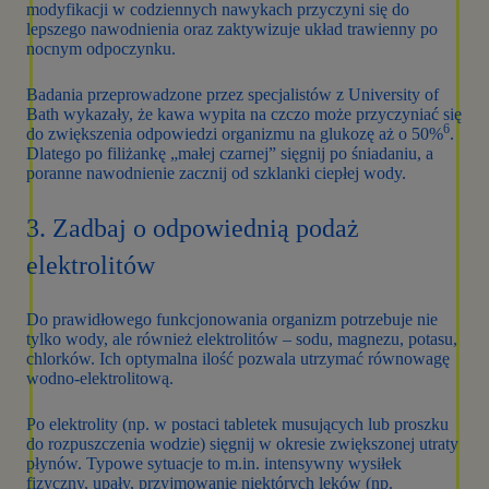
modyfikacji w codziennych nawykach przyczyni się do
lepszego nawodnienia oraz zaktywizuje układ trawienny po
nocnym odpoczynku.
Badania przeprowadzone przez specjalistów z University of
Bath wykazały, że kawa wypita na czczo może przyczyniać się
6
do zwiększenia odpowiedzi organizmu na glukozę aż o 50%
.
Dlatego po filiżankę „małej czarnej” sięgnij po śniadaniu, a
poranne nawodnienie zacznij od szklanki ciepłej wody.
3. Zadbaj o odpowiednią podaż
elektrolitów
Do prawidłowego funkcjonowania organizm potrzebuje nie
tylko wody, ale również elektrolitów – sodu, magnezu, potasu,
chlorków. Ich optymalna ilość pozwala utrzymać równowagę
wodno-elektrolitową.
Po elektrolity (np. w postaci tabletek musujących lub proszku
do rozpuszczenia wodzie) sięgnij w okresie zwiększonej utraty
płynów. Typowe sytuacje to m.in. intensywny wysiłek
fizyczny, upały, przyjmowanie niektórych leków (np.