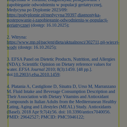
zapobieganie odwodnieniu w populacji geriatrycznej,
Medycyna po Dyplomie 2023/09:
https://podyplomie.pl/medycyna/39397,diagnostyka-
postepowanie-i-zapobieganie-odwodnieniu-w-populacji-
geriatrycznej
(dostęp: 16.10.2025);
2. Witryna:
https://www.mp.pl/pacjent/dieta/aktualnosci/302711,pij-wiecej-
wody
(dostęp: 16.10.2025);
3. EFSA Panel on Dietetic Products, Nutrition, and Allergies
(NDA); Scientific Opinion on Dietary reference values for
water.
EFSA Journal
2010; 8(3):1459. [48 pp.].
doi:
10.2903/j.efsa.2010.1459
;
4. Platania A, Castiglione D, Sinatra D, Urso M, Marranzano
M. Fluid Intake and Beverage Consumption Description and
Their Association with Dietary Vitamins and Antioxidant
Compounds in Italian Adults from the Mediterranean Healthy
Eating, Aging and Lifestyles (MEAL) Study. Antioxidants
(Basel). 2018 Apr 9;7(4):56. doi: 10.3390/antiox7040056.
PMID: 29642527; PMCID: PMC5946122;