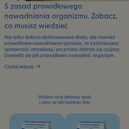
5 zasad prawidłowego
nawadniania organizmu. Zobacz,
co musisz wiedzieć
Nie tylko dobrze zbilansowana dieta, ale również
prawidłowe nawodnienie sprawia, że zachowujesz
sprawność umysłową i po prostu dobrze się czujesz.
Dowiedz się jak prawidłowo nawodnić organizm.
Czytaj więcej
5
zasad
prawidłowego
nawadniania
organizmu.
Wybierz swój ulubiony smak
Zobacz,
i ciesz się nim każdego dnia
co
musisz
wiedzieć