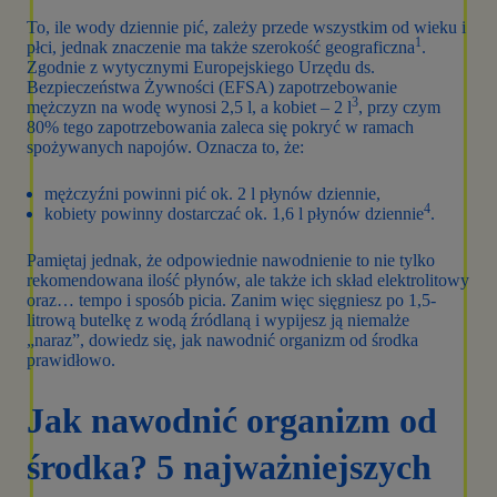
To, ile wody dziennie pić, zależy przede wszystkim od wieku i
1
płci, jednak znaczenie ma także szerokość geograficzna
.
Zgodnie z wytycznymi Europejskiego Urzędu ds.
Bezpieczeństwa Żywności (EFSA) zapotrzebowanie
3
mężczyzn na wodę wynosi 2,5 l, a kobiet – 2 l
, przy czym
80% tego zapotrzebowania zaleca się pokryć w ramach
spożywanych napojów. Oznacza to, że:
mężczyźni powinni pić ok. 2 l płynów dziennie,
4
kobiety powinny dostarczać ok. 1,6 l płynów dziennie
.
Pamiętaj jednak, że odpowiednie nawodnienie to nie tylko
rekomendowana ilość płynów, ale także ich skład elektrolitowy
oraz… tempo i sposób picia. Zanim więc sięgniesz po 1,5-
litrową butelkę z wodą źródlaną i wypijesz ją niemalże
„naraz”, dowiedz się, jak nawodnić organizm od środka
prawidłowo.
Jak nawodnić organizm od
środka? 5 najważniejszych