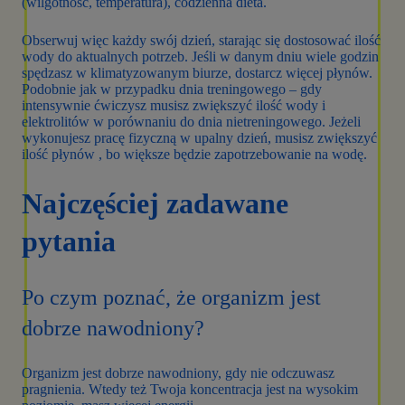
(wilgotność, temperatura), codzienna dieta.
Obserwuj więc każdy swój dzień, starając się dostosować ilość
wody do aktualnych potrzeb. Jeśli w danym dniu wiele godzin
spędzasz w klimatyzowanym biurze, dostarcz więcej płynów.
Podobnie jak w przypadku dnia treningowego – gdy
intensywnie ćwiczysz musisz zwiększyć ilość wody i
elektrolitów w porównaniu do dnia nietreningowego. Jeżeli
wykonujesz pracę fizyczną w upalny dzień, musisz zwiększyć
ilość płynów , bo większe będzie zapotrzebowanie na wodę.
Najczęściej zadawane
pytania
Po czym poznać, że organizm jest
dobrze nawodniony?
Organizm jest dobrze nawodniony, gdy nie odczuwasz
pragnienia. Wtedy też Twoja koncentracja jest na wysokim